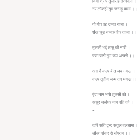
दियो श्राप तुलसिह तत्काला ।
नर लोकही तुम जन्महु बाला ।।
यो गोप वह दानव राजा ।
शंख चुड नामक शिर ताजा ।।
तुलसी भई तासु की नारी ।
परम सती गुण रूप अगारी ।।
अस द्वै कल्प बीत जब गयऊ ।
कल्प तृतीय जन्म तब भयऊ।।
वृंदा नाम भयो तुलसी को ।
असुर जलंधर नाम पति को ।।
–
करि अति द्वन्द अतुल बलधामा ।
लीन्हा शंकर से संग्राम ।।