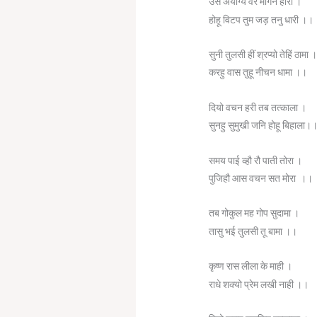
उस अयोग्य वर मांगन हारी ।
होहू विटप तुम जड़ तनु धारी ।।
सुनी तुलसी हीं श्रप्यो तेहिं ठामा 
करहु वास तुहू नीचन धामा ।।
दियो वचन हरी तब तत्काला ।
सुनहु सुमुखी जनि होहू बिहाला।
समय पाई व्हौ रौ पाती तोरा ।
पुजिहौ आस वचन सत मोरा ।।
तब गोकुल मह गोप सुदामा ।
तासु भई तुलसी तू बामा ।।
कृष्ण रास लीला के माही ।
राधे शक्यो प्रेम लखी नाही ।।