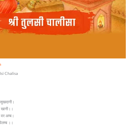
a
ulsi Chalisa
 सुखदानी।
 गुन खानी।।
मर वर अम्ब।
 विलम्ब ।।