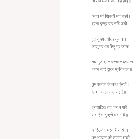
ता सम भक्त और नहिं होई॥
ध्यान धरे शिवजी मन माहीं।
ब्रह्म इन्द्र पार नहिं पाहीं॥
दूत तुम्हार वीर हनुमाना।
जासु प्रभाव तिहूं पुर जाना॥
तब भुज दण्ड प्रचण्ड कृपाला।
रावण मारि सुरन प्रतिपाला॥
तुम अनाथ के नाथ गुंसाई।
दीनन के हो सदा सहाई॥
ब्रह्मादिक तव पार न पावैं।
सदा ईश तुम्हरो यश गावैं॥
चारिउ वेद भरत हैं साखी।
तुम भक्तन की लज्जा राखीं॥