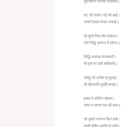
भुवनेश्वरी प्रभाव दिखायो॥
घट सों प्रकट भई सो आई।
जाको देखत चन्द्र लजाई॥
सो तुमरे नित पांव पलोटत।
नवो निद्धि चरणन में लोटत॥
सिद्धि अठारह मंगलकारी।
सो तुम पर जावै बलिहारी॥
औरहु जो अनेक प्रभुताई।
सो सीतापति तुमहिं बनाई॥
इच्छा ते कोटिन संसारा।
रचत न लागत पल की बारा॥
जो तुम्हरे चरणन चित लावै।
ताकी मुक्ति अवसि हो जावै॥