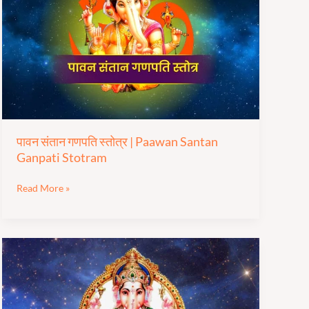
गणपति
स्तोत्र
|
Paawan
Santan
Ganpati
Stotram
पावन संतान गणपति स्तोत्र | Paawan Santan
Ganpati Stotram
Read More »
श्री
गणपती
अथर्वशीर्ष