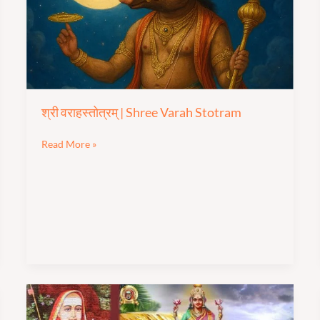
Varah
Stotram
श्री वराहस्तोत्रम् | Shree Varah Stotram
Read More »
आदि