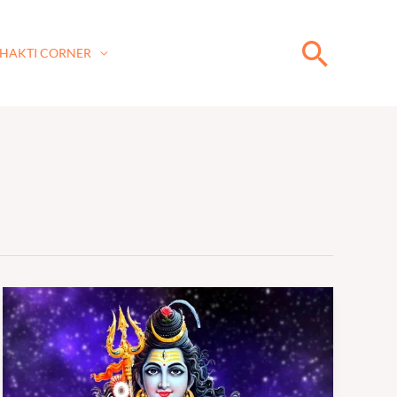
Searc
HAKTI CORNER
श्री
शिव
पंचाक्षर
स्तोत्र