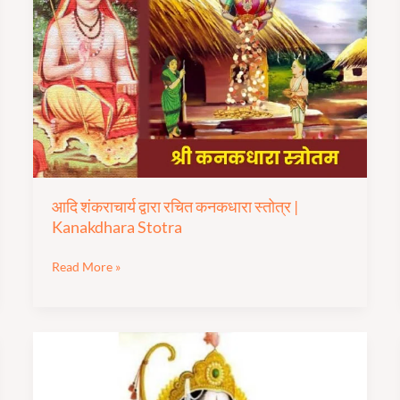
शंकराचार्य
द्वारा
रचित
कनकधारा
स्तोत्र
|
Kanakdhara
Stotra
आदि शंकराचार्य द्वारा रचित कनकधारा स्तोत्र |
Kanakdhara Stotra
Read More »
श्री
रामाष्टकम्