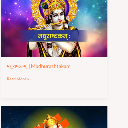
|
Madhurashtakam
मधुराष्टकम्: | Madhurashtakam
Read More »
पावन
संतान