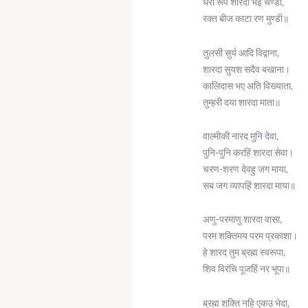
धरा रूप शारदा भई चण्डी,
रक्त बीज काटा रण मुण्डी॥
तुलसी सुर्य आदि विद्वाना,
शारदा सुयश सदैव बखाना।
कालिदास भए अति विख्याता,
तुम्हरी दया शारदा माता॥
वाल्मीकी नारद मुनि देवा,
पुनि-पुनि करहिं शारदा सेवा।
चरण-शरण देवहु जग माया,
सब जग व्यापहिं शारदा माया॥
अणु-परमाणु शारदा वासा,
परम शक्तिमय परम प्रकाशा।
हे शारद तुम ब्रह्म स्वरूपा,
शिव विरंचि पूजहिं नर भूपा॥
ब्रह्म शक्ति नहि एकउ भेदा,