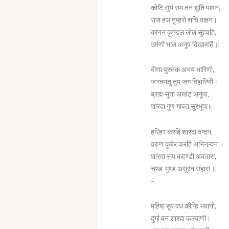
कोटि सुर्य सम तन द्युति पावन,
राज हंस तुम्हरो शचि वाहन।
कानन कुण्डल लोल सुहवहि,
उर्मणी भाल अनूप दिखावहिं ॥
वीणा पुस्तक अभय धारिणी,
जगत्मातु तुम जग विहारिणी।
ब्रह्म सुता अखंड अनूपा,
शारदा गुण गावत सुरभूपा॥
हरिहर करहिं शारदा वन्दन,
वरुण कुबेर करहिं अभिनन्दन ।
शारदा रूप कहण्डी अवतारा,
चण्ड-मुण्ड असुरन संहारा ॥
–
महिषा सुर वध कीन्हि भवानी,
दुर्गा बन शारदा कल्याणी।