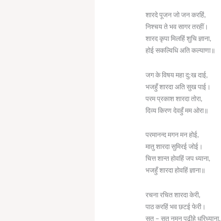
शारदे पूजन जो जन करहिं,
निश्चय ते भव सागर तरहीं।
शारद कृपा मिलहिं शुचि ज्ञाना,
होई सकल्विधि अति कल्याणा॥
जग के विषय महा दु:ख दाई,
भजहुँ शारदा अति सुख पाई।
परम प्रकाश शारदा तोरा,
दिव्य किरण देवहुँ मम ओरा॥
परमानन्द मगन मन होई,
मातु शारदा सुमिरई जोई।
चित्त शान्त होवहिं जप ध्याना,
भजहुँ शारदा होवहिं ज्ञाना॥
रचना रचित शारदा केरी,
पाठ करहिं भव छटई फेरी।
सत् – सत् नमन पढ़ीहे धरिध्याना,