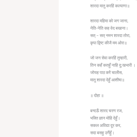
शारदा मातु करहिं कल्याणा॥
शारदा महिमा को जग जाना,
नेति-नेति कह वेद बखाना।
सत् – सत् नमन शारदा तोरा,
कृपा द्र्ष्टि कीजै मम ओरा॥
जो जन सेवा करहिं तुम्हारी,
तिन कहँ कतहुँ नाहि दु:खभारी ।
जोयह पाठ करै चालीस,
मातु शारदा देहुँ आशीषा॥
॥ दोहा ॥
बन्दऊँ शारद चरण रज,
भक्ति ज्ञान मोहि देहुँ।
सकल अविद्या दूर कर,
सदा बसहु उर्गेहुँ।