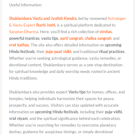
Useful Information:
Shuklambara Vastu and Jyotish Kendra
, led by renowned
Astrologer
& Vastu Expert
Ruchi Joshi
, is a spiritual platform dedicated to
Sanatan Dharma
. Here, you’ll find a rich collection of
strotas
,
powerful mantras
,
vastu tips
,
aarti sangrah
,
chalisa sangrah
,
and
vrat kathas
.
The site also offers detailed information on
upcoming
Hindu festivals
, their
puja-paat vidhi
,
and traditional
ritual practices
.
Whether you’re seeking astrological guidance, vastu remedies, or
devotional content, Shuklambara serves as a one-stop destination
for spiritual knowledge and daily worship needs rooted in ancient
Hindu traditions.
Shuklambara also provides expert
Vastu tips
for homes, offices, and
temples, helping individuals harmonize their spaces for peace,
prosperity, and success. Visitors can stay updated with accurate
information on
upcoming Hindu festivals
, including their
puja-vidhi
,
vrat niyam
, and the spiritual significance behind each celebration.
Whether you’re searching for remedies to overcome planetary
doshas, guidance for auspicious timings, or simply devotional