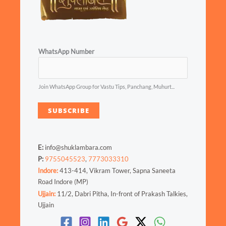
WhatsApp Number
Join WhatsApp Group for Vastu Tips, Panchang, Muhurt...
SUBSCRIBE
E:
info@shuklambara.com
P:
9755045523
,
7773033310
Indore:
413-414, Vikram Tower, Sapna Saneeta
Road Indore (MP)
Ujjain:
11/2, Dabri Pitha, In-front of Prakash Talkies,
Ujjain