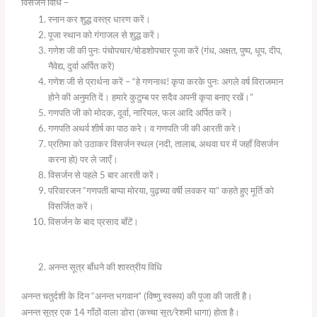
विसर्जन विधि –
स्नान कर शुद्ध वस्त्र धारण करें।
पूजा स्थान को गंगाजल से शुद्ध करें।
गणेश जी की पुनः पंचोपचार/षोडशोपचार पूजा करें (गंध, अक्षत, पुष्प, धूप, दीप,
नैवेद्य, दुर्वा अर्पित करें)
गणेश जी से प्रार्थना करें – “हे गणनाथ! कृपा करके पुनः अगले वर्ष विराजमान
होने की अनुमति दें। हमारे कुटुम्ब पर सदैव अपनी कृपा बनाए रखें।”
गणपति जी को मोदक, दूर्वा, नारियल, फल आदि अर्पित करें।
गणपति अथर्व शीर्ष का पाठ करे। व गणपति जी की आरती करे।
प्रतिमा को उठाकर विसर्जन स्थल (नदी, तालाब, अथवा घर में जहाँ विसर्जन
करना हो) पर ले जाएँ।
विसर्जन से पहले 5 बार आरती करें।
परिवारजन “गणपती बाप्पा मोरया, पुढ़च्या वर्षी लवकर या” कहते हुए मूर्ति को
विसर्जित करें।
विसर्जन के बाद प्रसाद बाँटें।
अनन्त सूत्र बाँधने की शास्त्रीय विधि
अनन्त चतुर्दशी के दिन “अनन्त भगवान” (विष्णु स्वरूप) की पूजा की जाती है।
अनन्त सूत्र एक 14 गाँठों वाला डोरा (कच्चा सूत/रेशमी धागा) होता है।