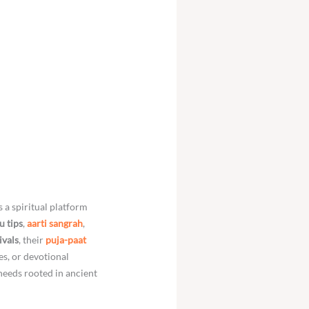
is a spiritual platform
u tips
,
aarti sangrah
,
ivals
, their
puja-paat
es, or devotional
needs rooted in ancient