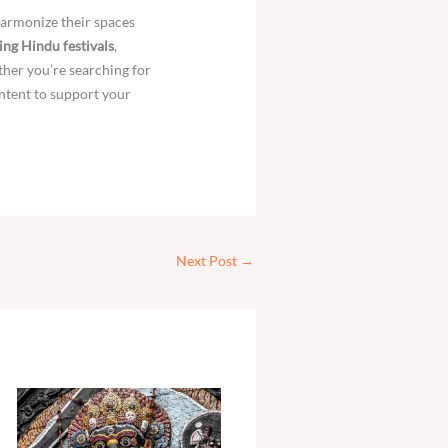
harmonize their spaces
ng Hindu festivals
,
ther you’re searching for
ntent to support your
Next Post
→