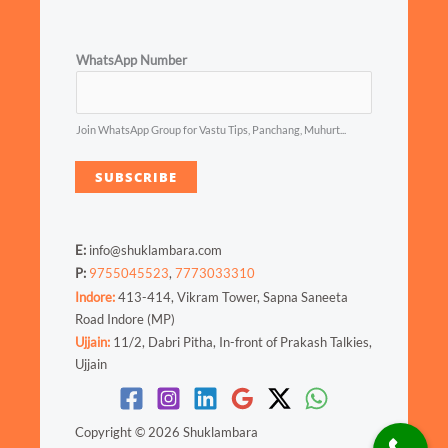
WhatsApp Number
Join WhatsApp Group for Vastu Tips, Panchang, Muhurt...
SUBSCRIBE
E:
info@shuklambara.com
P:
9755045523
,
7773033310
Indore:
413-414, Vikram Tower, Sapna Saneeta
Road Indore (MP)
Ujjain:
11/2, Dabri Pitha, In-front of Prakash Talkies,
Ujjain
Copyright © 2026 Shuklambara