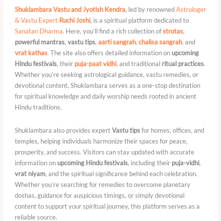
Shuklambara Vastu and Jyotish Kendra
, led by renowned
Astrologer
& Vastu Expert
Ruchi Joshi
, is a spiritual platform dedicated to
Sanatan Dharma
. Here, you’ll find a rich collection of
strotas
,
powerful mantras
,
vastu tips
,
aarti sangrah
,
chalisa sangrah
,
and
vrat kathas
.
The site also offers detailed information on
upcoming
Hindu festivals
, their
puja-paat vidhi
,
and traditional
ritual practices
.
Whether you’re seeking astrological guidance, vastu remedies, or
devotional content, Shuklambara serves as a one-stop destination
for spiritual knowledge and daily worship needs rooted in ancient
Hindu traditions.
Shuklambara also provides expert
Vastu tips
for homes, offices, and
temples, helping individuals harmonize their spaces for peace,
prosperity, and success. Visitors can stay updated with accurate
information on
upcoming Hindu festivals
, including their
puja-vidhi
,
vrat niyam
, and the spiritual significance behind each celebration.
Whether you’re searching for remedies to overcome planetary
doshas, guidance for auspicious timings, or simply devotional
content to support your spiritual journey, this platform serves as a
reliable source.