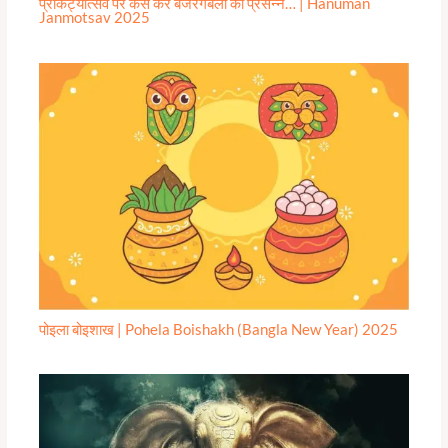
प्राकट्योत्सव पर कैसे करे बजरंगबली को प्रसन्न… | Hanuman
Janmotsav 2025
पोइला बोइशाख | Pohela Boishakh (Bangla New Year) 2025