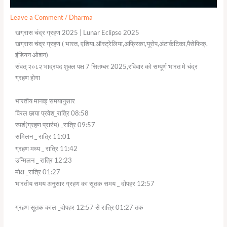
Leave a Comment
/
Dharma
खग्रास चंद्र ग्रहण 2025 | Lunar Eclipse 2025
खग्रास चंद्र ग्रहण ( भारत, एशिया,ऑस्ट्रेलिया,अफ्रिका,यूरोप,अंटार्कटिका,पैसेफिक्,
इंडियन ओशन)
संवत् २०८२ भाद्रपद शुक्ल पक्ष 7 सितम्बर 2025,रविवार को सम्पूर्ण भारत मे चंद्र
ग्रहण होगा
भारतीय मानक् समयानुसार
विरल छाया प्रवेश_रात्रि 08:58
स्पर्श(ग्रहण प्रारंभ) _रात्रि 09:57
समिलन _ रात्रि 11:01
ग्रहण मध्य _ रात्रि 11:42
उन्मिलन _ रात्रि 12:23
मोक्ष _रात्रि 01:27
भारतीय समय अनुसार ग्रहण का सूतक समय _ दोपहर 12:57
ग्रहण सूतक काल _दोपहर 12:57 से रात्रि 01:27 तक