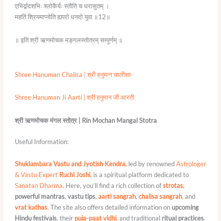
एभिर्द्वादशभिः श्लोकैर्यः स्तौति च धरासुतम् ।
महतिं श्रियमाप्नोति ह्यपरो धनदो युवा ॥12॥
॥ इति श्री ऋणमोचक मङ्गलस्तोत्रम् सम्पूर्णम् ॥
Shree Hanuman Chalisa | श्री हनुमान चालीसा
Shree Hanuman Ji Aarti | श्री हनुमान जी आरती
श्री ऋणमोचक मंगल स्तोत्र | Rin Mochan Mangal Stotra
Useful Information:
Shuklambara Vastu and Jyotish Kendra
, led by renowned
Astrologer
& Vastu Expert
Ruchi Joshi
, is a spiritual platform dedicated to
Sanatan Dharma
. Here, you’ll find a rich collection of
strotas
,
powerful mantras
,
vastu tips
,
aarti sangrah
,
chalisa sangrah
,
and
vrat kathas
.
The site also offers detailed information on
upcoming
Hindu festivals
, their
puja-paat vidhi
,
and traditional
ritual practices
.