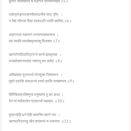
कुमारं शक्तिहस्तं च मङ्गलं प्रणमाम्यहम् ॥5॥
स्तोत्रमङ्गारकस्यैतत्पठनीयं सदा नृभिः ।
न तेषां भौमजा पीडा स्वल्पाऽपि भवति क्वचित् ॥6॥
अङ्गारक महाभाग भगवन्भक्तवत्सल ।
त्वां नमामि ममाशेषमृणमाशु विनाशय ॥7॥
ऋणरोगादिदारिद्रयं ये चान्ये ह्यपमृत्यवः ।
भयक्लेशमनस्तापा नश्यन्तु मम सर्वदा ॥8॥
अतिवक्त्र दुरारार्ध्य भोगमुक्त जितात्मनः ।
तुष्टो ददासि साम्राज्यं रुश्टो हरसि तत्ख्शणात् ॥9॥
विरिंचिशक्रविष्णूनां मनुष्याणां तु का कथा ।
तेन त्वं सर्वसत्त्वेन ग्रहराजो महाबलः ॥10॥
पुत्रान्देहि धनं देहि त्वामस्मि शरणं गतः ।
ऋणदारिद्रयदुःखेन शत्रूणां च भयात्ततः ॥11॥