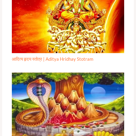
आदित्य हृदय स्तोत्र | Aditya Hridhay Stotram