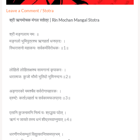
Leave a Comment
/
Stotra
श्री ऋणमोचक मंगल स्तोत्र | Rin Mochan Mangal Stotra
श्री मङ्गलाय नमः ॥
मङ्गलो भूमिपुत्रश्च ऋणहर्ता धनप्रदः ।
स्थिरासनो महाकयः सर्वकर्मविरोधकः ॥1॥
लोहितो लोहिताक्षश्च सामगानां कृपाकरः ।
धरात्मजः कुजो भौमो भूतिदो भूमिनन्दनः॥2॥
अङ्गारको यमश्चैव सर्वरोगापहारकः ।
व्रुष्टेः कर्ताऽपहर्ता च सर्वकामफलप्रदः॥3॥
एतानि कुजनामनि नित्यं यः श्रद्धया पठेत् ।
ऋणं न जायते तस्य धनं शीघ्रमवाप्नुयात् ॥4॥
धरणीगर्भसम्भूतं विद्युत्कान्तिसमप्रभम् ।