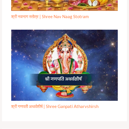
श्री नवनाग स्तोत्र | Shree Nav Naag Stotram
श्री गणपती अथर्वशीर्ष | Shree Ganpati Atharvshirsh