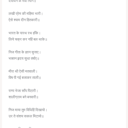
दर्योधन के मेवा त्यागे॥
लखी प्रेम की महिमा भारी।
ऐसे श्याम दीन हितकारी॥
भारत के पारथ रथ हाँके।
लिये चक्र कर नहिं बल थाके॥
निज गीता के ज्ञान सुनाए।
भक्तन हृदय सुधा वर्षाए॥
मीरा थी ऐसी मतवाली।
विष पी गई बजाकर ताली॥
राणा भेजा साँप पिटारी।
शालीग्राम बने बनवारी॥
निज माया तुम विधिहिं दिखायो।
उर ते संशय सकल मिटायो॥