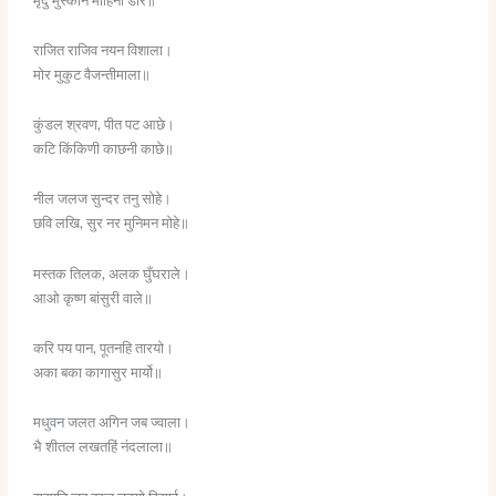
राजित राजिव नयन विशाला।
मोर मुकुट वैजन्तीमाला॥
कुंडल श्रवण, पीत पट आछे।
कटि किंकिणी काछनी काछे॥
नील जलज सुन्दर तनु सोहे।
छवि लखि, सुर नर मुनिमन मोहे॥
मस्तक तिलक, अलक घुँघराले।
आओ कृष्ण बांसुरी वाले॥
करि पय पान, पूतनहि तारयो।
अका बका कागासुर मार्यो॥
मधुवन जलत अगिन जब ज्वाला।
भै शीतल लखतहिं नंदलाला॥