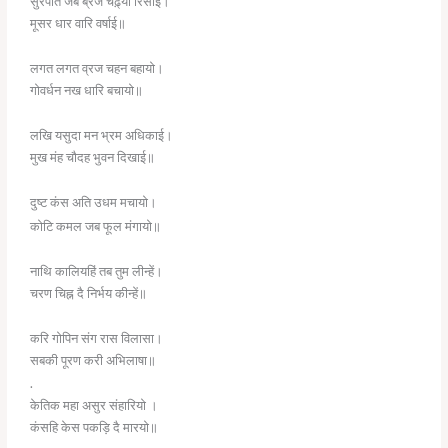
सुरपति जब ब्रज चढ़्यो रिसाई।
मूसर धार वारि वर्षाई॥
लगत लगत व्रज चहन बहायो।
गोवर्धन नख धारि बचायो॥
लखि यसुदा मन भ्रम अधिकाई।
मुख मंह चौदह भुवन दिखाई॥
दुष्ट कंस अति उधम मचायो।
कोटि कमल जब फूल मंगायो॥
नाथि कालियहिं तब तुम लीन्हें।
चरण चिह्न दै निर्भय कीन्हें॥
करि गोपिन संग रास विलासा।
सबकी पूरण करी अभिलाषा॥
.
केतिक महा असुर संहारियो ।
कंसहि केस पकड़ि दै मारयो॥