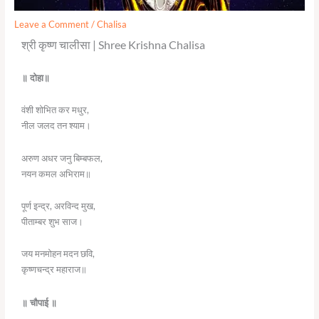
Leave a Comment
/
Chalisa
श्री कृष्ण चालीसा | Shree Krishna Chalisa
॥ दोहा॥
वंशी शोभित कर मधुर,
नील जलद तन श्याम।
अरुण अधर जनु बिम्बफल,
नयन कमल अभिराम॥
पूर्ण इन्द्र, अरविन्द मुख,
पीताम्बर शुभ साज।
जय मनमोहन मदन छवि,
कृष्णचन्द्र महाराज॥
॥ चौपाई ॥