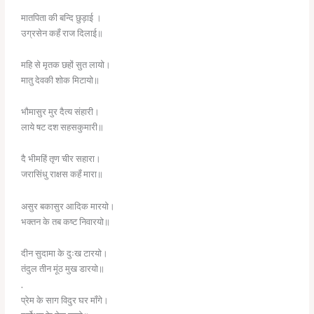
मातपिता की बन्दि छुड़ाई ।
उग्रसेन कहँ राज दिलाई॥
महि से मृतक छहों सुत लायो।
मातु देवकी शोक मिटायो॥
भौमासुर मुर दैत्य संहारी।
लाये षट दश सहसकुमारी॥
दै भीमहिं तृण चीर सहारा।
जरासिंधु राक्षस कहँ मारा॥
असुर बकासुर आदिक मारयो।
भक्तन के तब कष्ट निवारयो॥
दीन सुदामा के दुःख टारयो।
तंदुल तीन मूंठ मुख डारयो॥
.
प्रेम के साग विदुर घर माँगे।