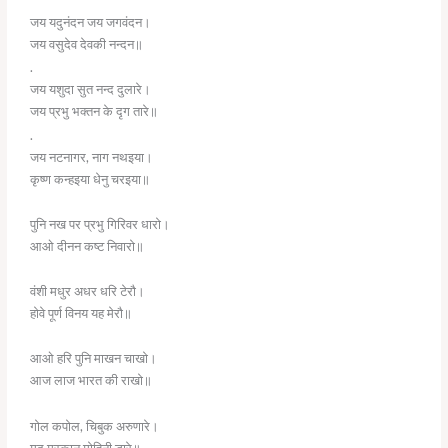
जय यदुनंदन जय जगवंदन।
जय वसुदेव देवकी नन्दन॥
.
जय यशुदा सुत नन्द दुलारे।
जय प्रभु भक्तन के दृग तारे॥
.
जय नटनागर, नाग नथइया।
कृष्ण कन्हइया धेनु चरइया॥
पुनि नख पर प्रभु गिरिवर धारो।
आओ दीनन कष्ट निवारो॥
वंशी मधुर अधर धरि टेरौ।
होवे पूर्ण विनय यह मेरौ॥
आओ हरि पुनि माखन चाखो।
आज लाज भारत की राखो॥
गोल कपोल, चिबुक अरुणारे।
मृदु मुस्कान मोहिनी डारे॥