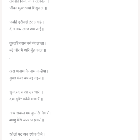
तब शत निन्दा करि तत्काला।
जीवन मुक्त भयो शिशुपाला॥
जबहिं द्रौपदी टेर लगाई।
दीनानाथ लाज अब जाई॥
तुरतहि वसन बने नंदलाला।
बढ़े चीर भै अरि मुँह काला॥
.
अस अनाथ के नाथ कन्हैया।
डूबत भंवर बचावइ नइया॥
सुन्दरदास आ उर धारी।
दया दृष्टि कीजै बनवारी॥
नाथ सकल मम कुमति निवारो।
क्षमहु बेगि अपराध हमारो॥
खोलो पट अब दर्शन दीजै।