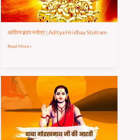
आदित्य हृदय स्तोत्र | Aditya Hridhay Stotram
Read More »
बाबा
गोरखनाथ
जी
आरती
|
Baba
Gorakhnath
Ji