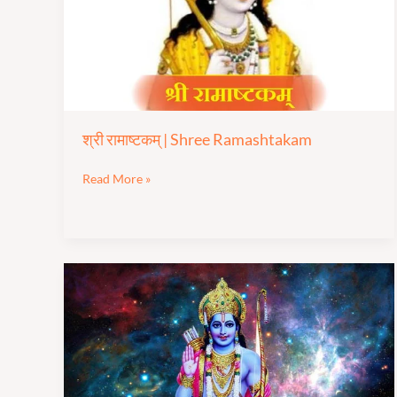
Ramashtakam
श्री रामाष्टकम् | Shree Ramashtakam
Read More »
श्री
राम
रक्षा
स्तोत्र
|