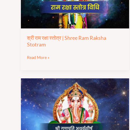
Shree Ram
Raksha
Stotram
श्री राम रक्षा स्तोत्र | Shree Ram Raksha
Stotram
Read More »
श्री
गणपती
अथर्वशीर्ष
|
Shree Ganpati
Atharvshirsh