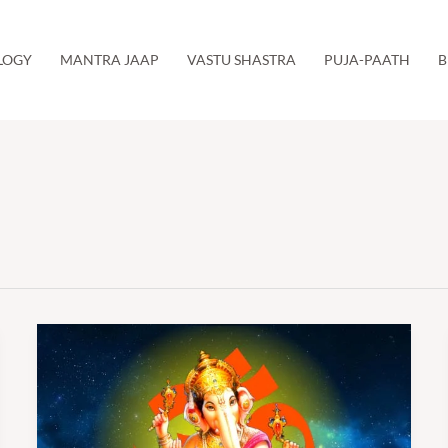
LOGY
MANTRA JAAP
VASTU SHASTRA
PUJA-PAATH
B
पावन
संतान
गणपति
स्तोत्र