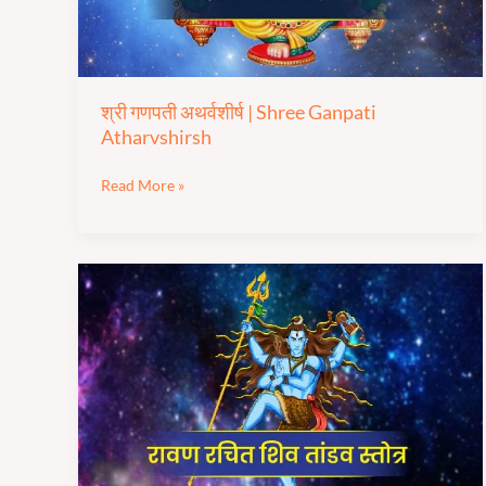
श्री गणपती अथर्वशीर्ष | Shree Ganpati
Atharvshirsh
Read More »
रावण
रचित
शिव
तांडव
स्तोत्र |
Ravan
Rachit
Shiv