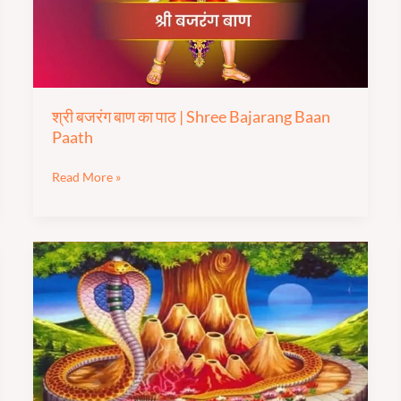
|
Shree
Bajarang
Baan
Paath
श्री बजरंग बाण का पाठ | Shree Bajarang Baan
Paath
Read More »
श्री
नवनाग
स्तोत्र
|
Shree
Nav
Naag