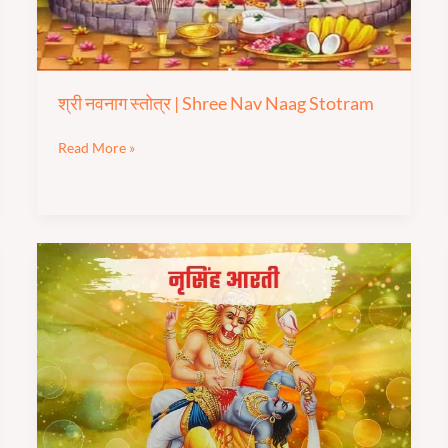
Stotram
श्री नवनाग स्तोत्र | Shree Nav Naag Stotram
Read More »
श्री
नरसिंह
देव
आरती
|
Shree
Narsimha
Dev