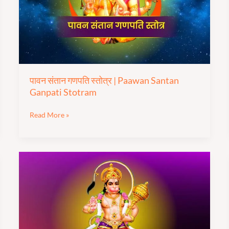
|
Paawan
Santan
Ganpati
Stotram
पावन संतान गणपति स्तोत्र | Paawan Santan
Ganpati Stotram
Read More »
श्री
बजरंग
बाण
का
पाठ