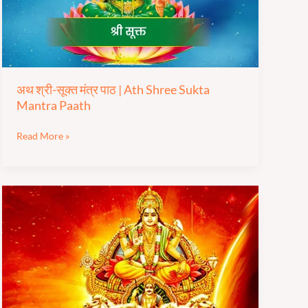
|
Ath
Shree
Sukta
Mantra
Paath
अथ श्री-सूक्त मंत्र पाठ | Ath Shree Sukta
Mantra Paath
Read More »
आदित्य
हृदय
स्तोत्र
|
Aditya
Hridhay
Stotram