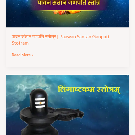
Stotram
पावन संतान गणपति स्तोत्र | Paawan Santan Ganpati
Stotram
Read More »
लिंगाष्टकम
स्तोत्र
|
Lingastakam
Stotra