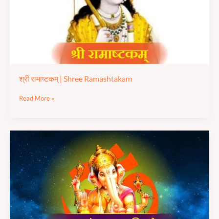
श्री रामाष्टकम् | Shree Ramashtakam
Read More »
पावन
संतान
गणपति
स्तोत्र
|
Paawan
Santan
Ganpati