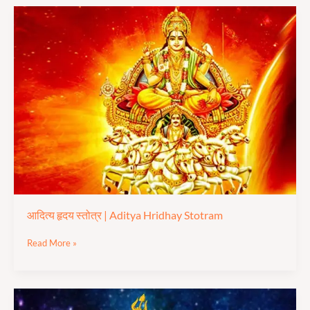
आदित्य
हृदय
स्तोत्र
|
Aditya
Hridhay
Stotram
आदित्य हृदय स्तोत्र | Aditya Hridhay Stotram
Read More »
रावण