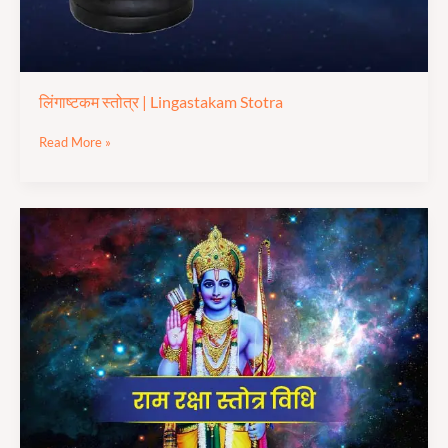
लिंगाष्टकम स्तोत्र | Lingastakam Stotra
Read More »
श्री
राम
रक्षा
स्तोत्र
|
Shree Ram
Raksha
Stotram