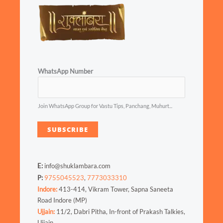
WhatsApp Number
Join WhatsApp Group for Vastu Tips, Panchang, Muhurt...
SUBSCRIBE
E:
info@shuklambara.com
P:
9755045523
,
7773033310
Indore:
413-414, Vikram Tower, Sapna Saneeta
Road Indore (MP)
Ujjain:
11/2, Dabri Pitha, In-front of Prakash Talkies,
Ujjain