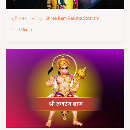
श्री राम रक्षा स्तोत्र | Shree Ram Raksha Stotram
Read More »
श्री
बजरंग
बाण
का
पाठ
|
Shree
Bajarang
Baan
Paath