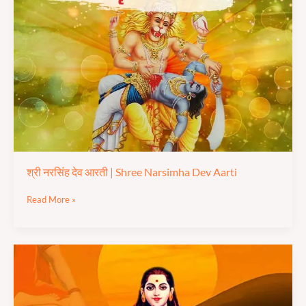
देव
आरती
|
Shree
Narsimha
Dev
Aarti
श्री नरसिंह देव आरती | Shree Narsimha Dev Aarti
Read More »
बाबा
गोरखनाथ
जी
आरती