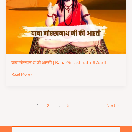
|
Baba
Gorakhnath
Ji
Aarti
बाबा गोरखनाथ जी आरती | Baba Gorakhnath Ji Aarti
Read More »
1
2
…
5
Next
→