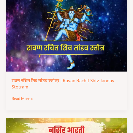
रचित
शिव
तांडव
स्तोत्र |
Ravan
Rachit
Shiv
Tandav
Stotram
रावण रचित शिव तांडव स्तोत्र | Ravan Rachit Shiv Tandav
Stotram
Read More »
श्री
नरसिंह