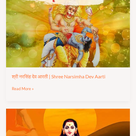
देव
आरती
|
Shree
Narsimha
Dev
Aarti
श्री नरसिंह देव आरती | Shree Narsimha Dev Aarti
Read More »
बाबा
गोरखनाथ
जी
आरती