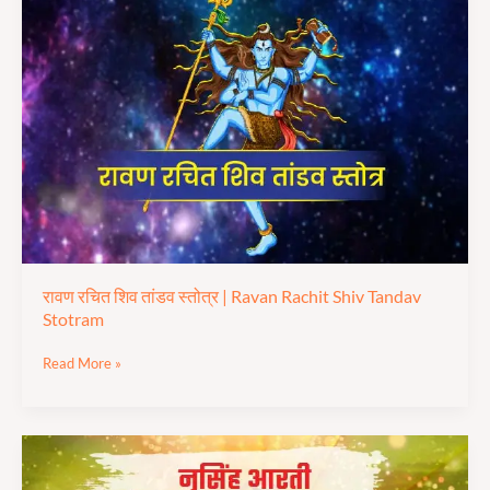
रचित
शिव
तांडव
स्तोत्र |
Ravan
Rachit
Shiv
Tandav
Stotram
रावण रचित शिव तांडव स्तोत्र | Ravan Rachit Shiv Tandav
Stotram
Read More »
श्री
नरसिंह