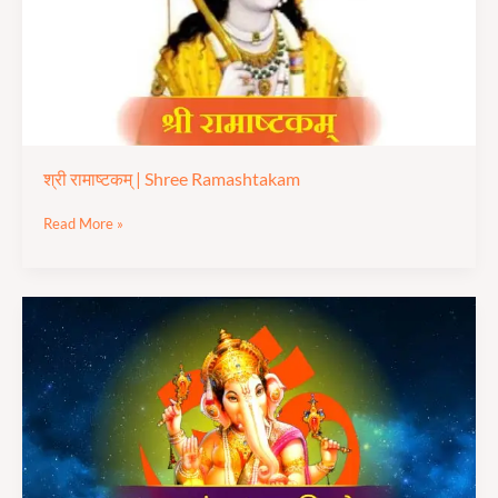
श्री रामाष्टकम् | Shree Ramashtakam
Read More »
पावन
संतान
गणपति
स्तोत्र
|
Paawan
Santan
Ganpati