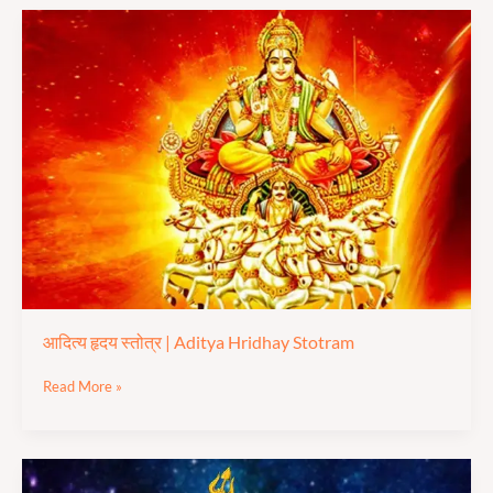
आदित्य
हृदय
स्तोत्र
|
Aditya
Hridhay
Stotram
आदित्य हृदय स्तोत्र | Aditya Hridhay Stotram
Read More »
रावण