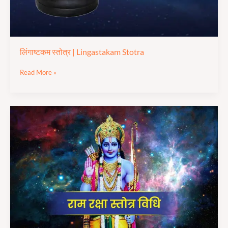
लिंगाष्टकम स्तोत्र | Lingastakam Stotra
Read More »
श्री
राम
रक्षा
स्तोत्र
|
Shree Ram
Raksha
Stotram