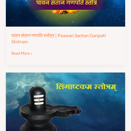
Stotram
पावन संतान गणपति स्तोत्र | Paawan Santan Ganpati
Stotram
Read More »
लिंगाष्टकम
स्तोत्र
|
Lingastakam
Stotra