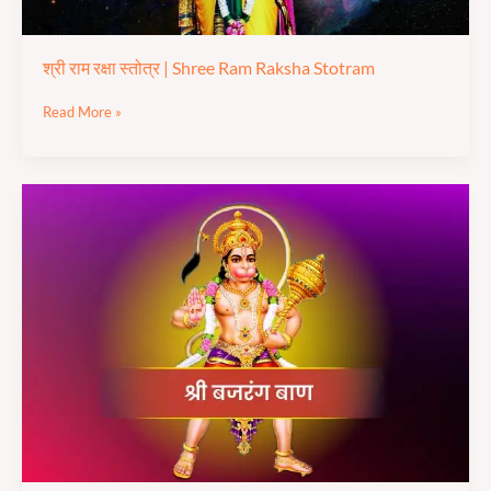
श्री राम रक्षा स्तोत्र | Shree Ram Raksha Stotram
Read More »
श्री
बजरंग
बाण
का
पाठ
|
Shree
Bajarang
Baan
Paath