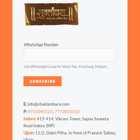
WhatsApp Number
Join WhatsApp Group for Vastu Tips, Panchang, Muhurt...
SUBSCRIBE
E:
info@shuklambara.com
P:
9755045523
,
7773033310
Indore:
413-414, Vikram Tower, Sapna Saneeta
Road Indore (MP)
Ujjain:
11/2, Dabri Pitha, In-front of Prakash Talkies,
Ujjain