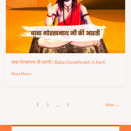
|
Baba
Gorakhnath
Ji
Aarti
बाबा गोरखनाथ जी आरती | Baba Gorakhnath Ji Aarti
Read More »
1
2
…
5
Next
→