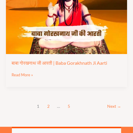
|
Baba
Gorakhnath
Ji
Aarti
बाबा गोरखनाथ जी आरती | Baba Gorakhnath Ji Aarti
Read More »
1
2
…
5
Next
→