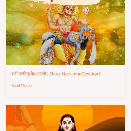
देव
आरती
|
Shree
Narsimha
Dev
Aarti
श्री नरसिंह देव आरती | Shree Narsimha Dev Aarti
Read More »
बाबा
गोरखनाथ
जी
आरती