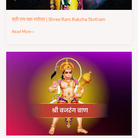
श्री राम रक्षा स्तोत्र | Shree Ram Raksha Stotram
Read More »
श्री
बजरंग
बाण
का
पाठ
|
Shree
Bajarang
Baan
Paath