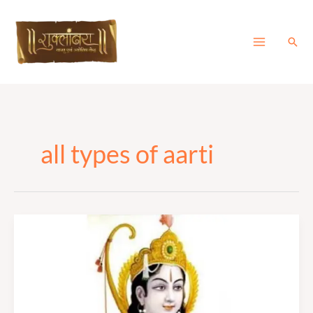
Skip
to
content
Sear
all types of aarti
श्री
रामाष्टकम्
|
Shree
Ramashtakam