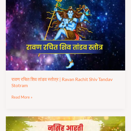
रचित
शिव
तांडव
स्तोत्र |
Ravan
Rachit
Shiv
Tandav
Stotram
रावण रचित शिव तांडव स्तोत्र | Ravan Rachit Shiv Tandav
Stotram
Read More »
श्री
नरसिंह