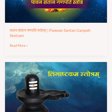
Stotram
पावन संतान गणपति स्तोत्र | Paawan Santan Ganpati
Stotram
Read More »
लिंगाष्टकम
स्तोत्र
|
Lingastakam
Stotra