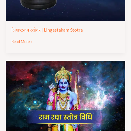
लिंगाष्टकम स्तोत्र | Lingastakam Stotra
Read More »
श्री
राम
रक्षा
स्तोत्र
|
Shree Ram
Raksha
Stotram