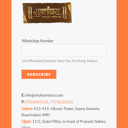
WhatsApp Number
Join WhatsApp Group for Vastu Tips, Panchang, Muhurt...
SUBSCRIBE
E:
info@shuklambara.com
P:
9755045523
,
7773033310
Indore:
413-414, Vikram Tower, Sapna Saneeta
Road Indore (MP)
Ujjain:
11/2, Dabri Pitha, In-front of Prakash Talkies,
Ujjain