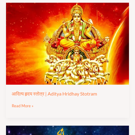
आदित्य
हृदय
स्तोत्र
|
Aditya
Hridhay
Stotram
आदित्य हृदय स्तोत्र | Aditya Hridhay Stotram
Read More »
रावण