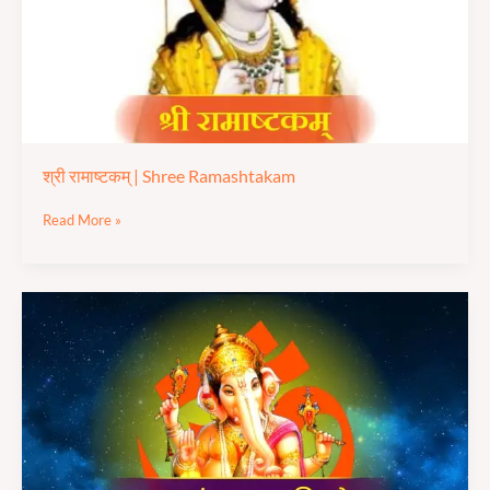
श्री रामाष्टकम् | Shree Ramashtakam
Read More »
पावन
संतान
गणपति
स्तोत्र
|
Paawan
Santan
Ganpati