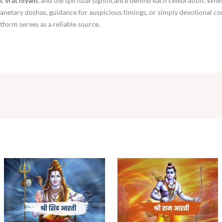
i
,
vrat niyam
, and the spiritual significance behind each celebration. Whe
netary doshas, guidance for auspicious timings, or simply devotional co
atform serves as a reliable source.