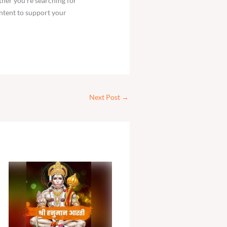
ther you’re searching for
ntent to support your
Next Post
→