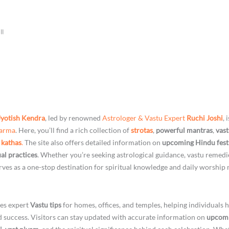
 ॥
Jyotish Kendra
, led by renowned
Astrologer & Vastu Expert
Ruchi Joshi
, 
harma
. Here, you’ll find a rich collection of
strotas
,
powerful mantras
,
vast
 kathas
.
The site also offers detailed information on
upcoming Hindu fest
ual practices
. Whether you’re seeking astrological guidance, vastu remedi
ves as a one-stop destination for spiritual knowledge and daily worship 
es expert
Vastu tips
for homes, offices, and temples, helping individuals 
nd success. Visitors can stay updated with accurate information on
upcomi