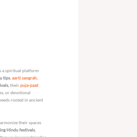
is a spiritual platform
u tips
,
aarti sangrah
,
ivals
, their
puja-paat
es, or devotional
needs rooted in ancient
harmonize their spaces
ng Hindu festivals
,