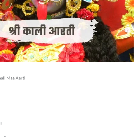
Kaali Maa Aarti
 ॥