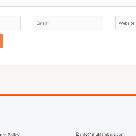
Email*
Website
E:
info@shuklambara.com
urn Policy