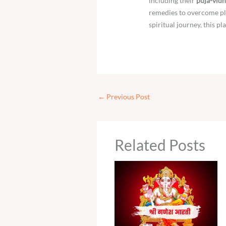
including their
puja-vidh
remedies to overcome pla
spiritual journey, this pl
←
Previous Post
Related Posts