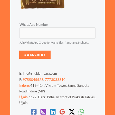
WhatsApp Number
Join WhatsApp Group for Vastu Tips, Panchang, Muhurt...
SUBSCRIBE
E:
info@shuklambara.com
P:
9755045523
,
7773033310
Indore:
413-414, Vikram Tower, Sapna Saneeta
Road Indore (MP)
Ujjain:
11/2, Dabri Pitha, In-front of Prakash Talkies,
Ujjain