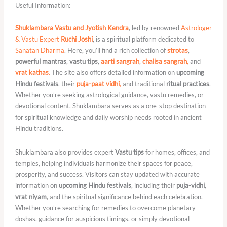
Useful Information:
Shuklambara Vastu and Jyotish Kendra
, led by renowned
Astrologer
& Vastu Expert
Ruchi Joshi
, is a spiritual platform dedicated to
Sanatan Dharma
. Here, you’ll find a rich collection of
strotas
,
powerful mantras
,
vastu tips
,
aarti sangrah
,
chalisa sangrah
,
and
vrat kathas
.
The site also offers detailed information on
upcoming
Hindu festivals
, their
puja-paat vidhi
,
and traditional
ritual practices
.
Whether you’re seeking astrological guidance, vastu remedies, or
devotional content, Shuklambara serves as a one-stop destination
for spiritual knowledge and daily worship needs rooted in ancient
Hindu traditions.
Shuklambara also provides expert
Vastu tips
for homes, offices, and
temples, helping individuals harmonize their spaces for peace,
prosperity, and success. Visitors can stay updated with accurate
information on
upcoming Hindu festivals
, including their
puja-vidhi
,
vrat niyam
, and the spiritual significance behind each celebration.
Whether you’re searching for remedies to overcome planetary
doshas, guidance for auspicious timings, or simply devotional