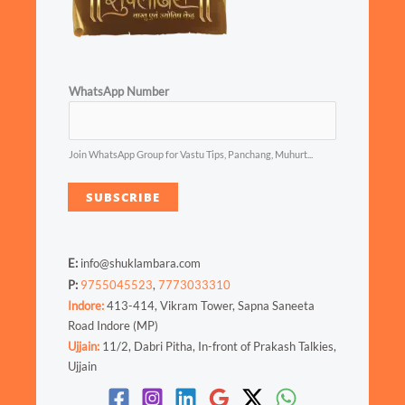
WhatsApp Number
Join WhatsApp Group for Vastu Tips, Panchang, Muhurt...
SUBSCRIBE
E:
info@shuklambara.com
P:
9755045523
,
7773033310
Indore:
413-414, Vikram Tower, Sapna Saneeta
Road Indore (MP)
Ujjain:
11/2, Dabri Pitha, In-front of Prakash Talkies,
Ujjain