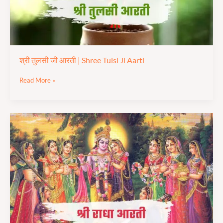
Aarti
श्री तुलसी जी आरती | Shree Tulsi Ji Aarti
Read More »
श्री
राधा
रानी
आरती
|
Shree
Radha
Rani
Aarti