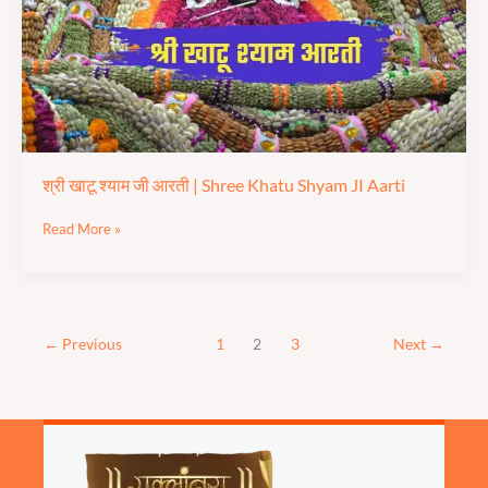
Shree
Khatu
Shyam
JI
Aarti
श्री खाटू श्याम जी आरती | Shree Khatu Shyam JI Aarti
Read More »
←
Previous
1
2
3
Next
→