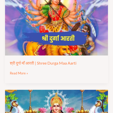
माँ
आरती
|
Shree
Durga
Maa
Aarti
श्री दुर्गा माँ आरती | Shree Durga Maa Aarti
Read More »
श्री
लक्ष्मी
माता
आरती