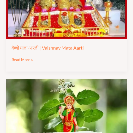
Aarti
वैष्णो माता आरती | Vaishnav Mata Aarti
Read More »
श्री
तुलसी
जी
आरती
|
Shree
Tulsi
Ji