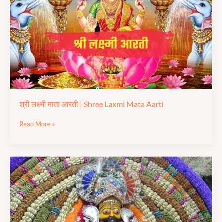
|
Shree
Laxmi
Mata
Aarti
श्री लक्ष्मी माता आरती | Shree Laxmi Mata Aarti
Read More »
श्री
खाटू
श्याम
जी
आरती
|