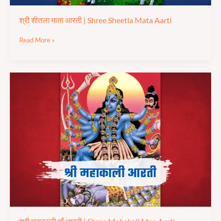
श्री शीतला माता आरती | Shree Sheetla Mata Aarti
Read More »
श्री
महाकाली
माँ
आरती
|
Shree
Mahakali
Maa
Aarti